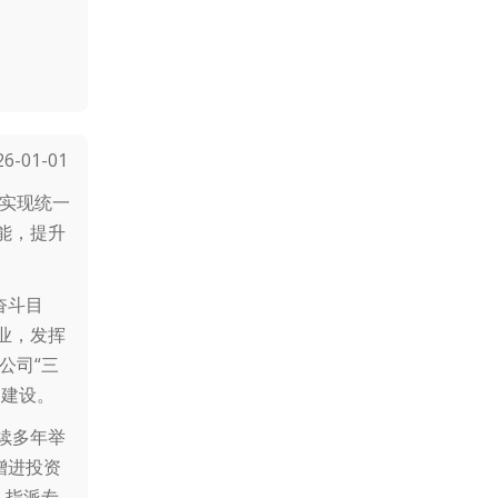
-01-01
，实现统一
能，提升
奋斗目
业，发挥
公司“三
国建设。
续多年举
增进投资
、指派专