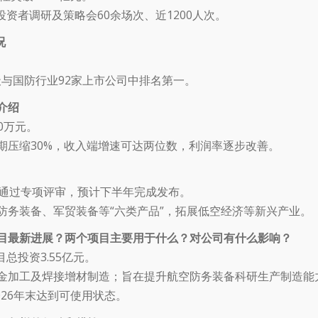
投资者调研及策略会60余场次、近1200人次。
况
航天与国防行业92家上市公司中排名第一。
介绍
00万元。
期压缩30%，收入端增速可达两位数，利润率逐步改善。
案并通过专项评审，预计下半年完成发布。
防务装备、军贸装备等“六类产品”，拓展低空经济等新兴产业。
目最新进展？两个项目主要用于什么？对公司有什么影响？
总投资3.55亿元。
金加工及焊接增材制造；旨在提升航空防务装备科研生产制造能
026年末达到可使用状态。