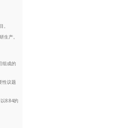
项目。
研生产。
司组成的
要性议题
8.84的