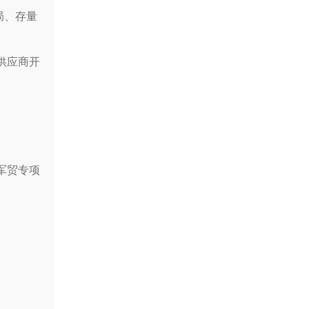
局、存量
供应商开
军贸专项