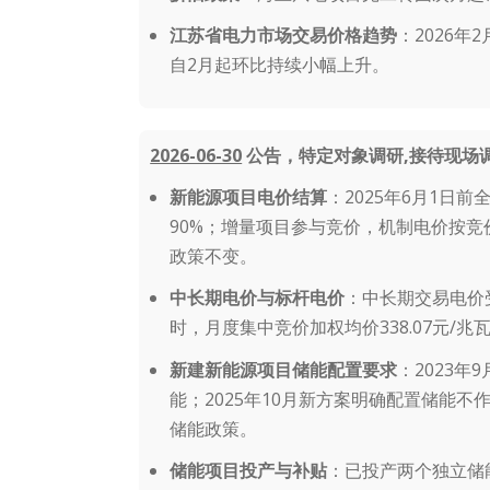
江苏省电力市场交易价格趋势
：2026年
自2月起环比持续小幅上升。
2026-06-30
公告，特定对象调研,接待现场调
新能源项目电价结算
：2025年6月1日
90%；增量项目参与竞价，机制电价按
政策不变。
中长期电价与标杆电价
：中长期交易电价受
时，月度集中竞价加权均价338.07元/
新建新能源项目储能配置要求
：2023
能；2025年10月新方案明确配置储能不
储能政策。
储能项目投产与补贴
：已投产两个独立储能