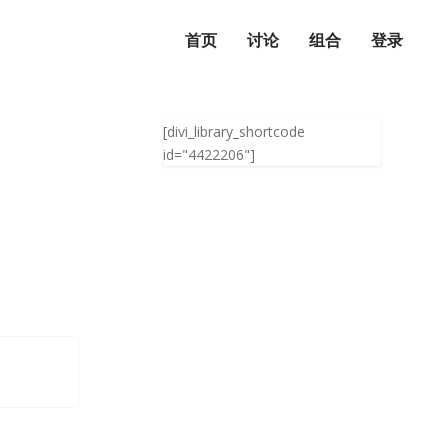
首页
讨论
组合
登录
[divi_library_shortcode
id="4422206"]