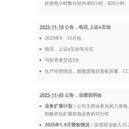
价发电小时数分别为400小时、800小时
2025-11-18
公告，电话,上证e互动
2025年9、10月份
电话、上证e互动等方式
与投资者交流3次
生产经营情况、新能源项目装机容量、CC
2025-11-05
公告，业绩说明会
业务扩展计划：
公司主营业务为风力发电
积极评估扩展其他业务的可行性
2025年1-9月营收情况：
实现营业收入15.