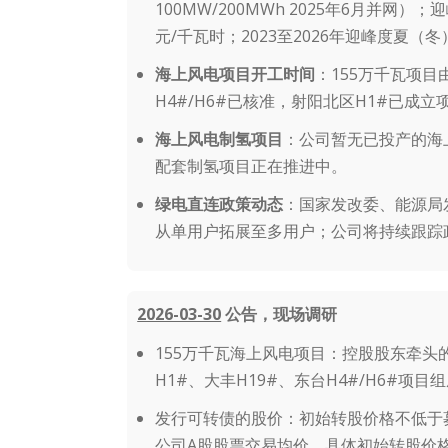
100MW/200MWh 2025年6月并
元/千瓦时；2023至2026年迎峰度夏
海上风电项目开工时间
：155万千瓦项目
H4#/H6#已核准，射阳北区H1#已
海上风电制氢项目
：公司暂无已投产的海
配套制氢项目正在推进中。
绿电直连政策动态
：国家发改委、能源局
从单用户拓展至多用户；公司将持续跟踪
2026-03-30
公告，现场调研
155万千瓦海上风电项目：控股股东牵头
H1#、大丰H19#、东台H4#/H6#项
发行可转债的股价：初始转股价格不低于
公司A股股票交易均价，具体初始转股价