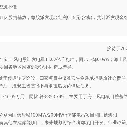
资源不佳
91亿股为基数，每股派发现金红利0.15元(含税)，共计派发现金红
接待于2025
年陆上风电累计发电量11.67亿千瓦时，同比下降0.09%；海上
%，主要因各地区风资源状况不同造成差异。
处于停运转型阶段，四家项目中仅淮安生物质承担供热社会责任
产后，淮安生物质将不再承担热负荷供应任务。
出216.05万元，同比增长853.74%，主要用于海上风电项目桩
别为国信盐城100MW/200MWh储能电站项目和国信溧阳
目前没有其他在建储能项目，未来规划将综合考虑项目开发、行业政