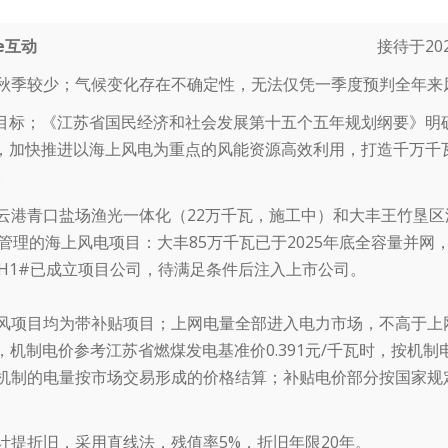
e互动
接待于2026
秋季较少；气候变化存在不确定性，无法仅凭一季度预判全年来
目标；《江苏省国民经济和社会发展第十五个五年规划纲要》明确
上，加快推进以海上风电为重点的风能资源高效利用，打造千万千
。
云港青口盐场渔光一体化（22万千瓦，施工中）和大丰王竹垦区
管理的海上风电项目：大丰85万千瓦已于2025年底全容量并网
北区H1#已成立项目公司，待满足条件后注入上市公司。
风项目均为带补贴项目；上网电量全部进入电力市场，不高于上
，机制电价参考江苏省燃煤发电基准价0.391元/千瓦时，按机制
机制的电量按市场交易形成的价格结算；补贴电价部分按国家规
计提折旧，采用直线法，残值率5%，折旧年限20年。