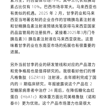
素为主，约占整体市场79%，其中三代长效胰岛
素占比仅有 10%。巴西市场非常大。马来西亚也
有类似的机遇。2025 年 2 月，甘李药业和马来
西亚当地著名制药企业合作的甘精胰岛素注射液
和甘精胰岛素注射液预填充笔获得马来西亚国家
药品监管局的注册批件。紧接着2025年3月门冬
胰岛素30 胰岛素注射液在马来西亚获批。这意
味着甘李药业在东南亚市场的拓展也有很重要的
进展。
另外当前甘李药业的研发管线和对应的产品潜力
和竞争格局也是值得研究的。我很看好他们的博
凡格鲁肽（
GZR18
）注射液，去年顺利完成了国
内的
II
期临床研究，年报披露说这个产品在
2
型糖尿病患者中治疗
24
周后，在降低糖化血红
蛋白（
HbA1c
）和体重方面比司美格鲁肽（诺和
泰
®
）更为优效。这个产品市场潜力也是很大