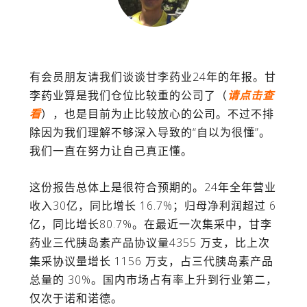
有会员朋友请我们谈谈甘李药业24年的年报。甘
李药业算是我们仓位比较重的公司了（
请点击查
看
），也是目前为止比较放心的公司。不过不排
除因为我们理解不够深入导致的“自以为很懂”。
我们一直在努力让自己真正懂。
这份报告总体上是很符合预期的。
24
年全年营业
收入
30
亿，同比增长
16.7%
；归母净利润超过
6
亿，同比增长
80.7%
。在最近一次集采中，甘李
药业三代胰岛素产品协议量
4355
万支，比上次
集采协议量增长
1156
万支，占三代胰岛素产品
总量的
30%
。国内市场占有率上升到行业第二，
仅次于诺和诺德。