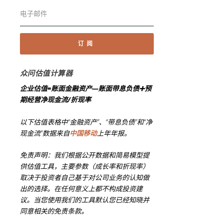
订阅
众问估值计算器
企业估值=账面金融资产—账面带息负债➕预
期经营净现金流/折现率
以下估值表格中“金融资产”、“带息负债”和“净
现金流”数据来自
中国移动
上年年报。
免责声明：我们根据公开数据和简易模型提
供估值工具，主要参数（成长率和折现率）
取决于投资者自己基于对公司业务的认知做
出的选择。在任何意义上都不构成投资建
议。当您使用我们的工具默认您已经知晓并
同意相关的免责条款。