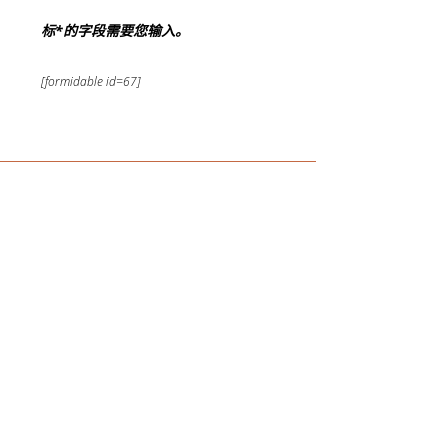
标*的字段需要您输入。
[formidable id=67]