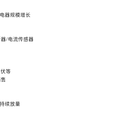
车继电器规模增长
熔断器/电流传感器
/光伏等
销售
盒持续放量