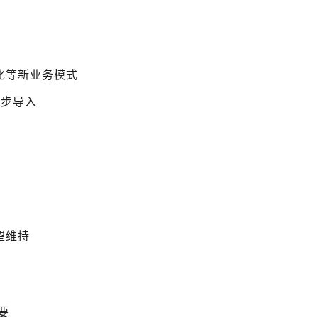
化等新业务模式
逐步导入
望维持
要