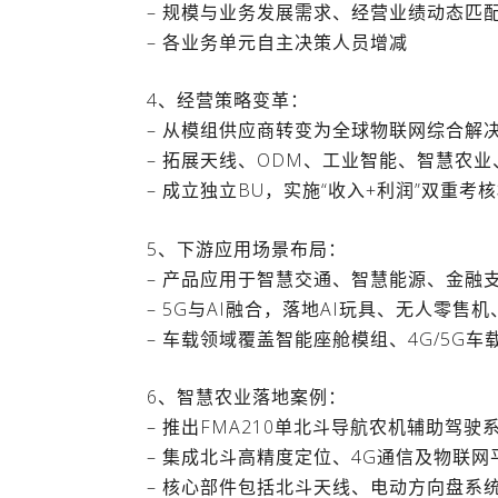
– 规模与业务发展需求、经营业绩动态匹
– 各业务单元自主决策人员增减
4、经营策略变革：
– 从模组供应商转变为全球物联网综合解
– 拓展天线、ODM、工业智能、智慧农业
– 成立独立BU，实施“收入+利润”双重考
5、下游应用场景布局：
– 产品应用于智慧交通、智慧能源、金融
– 5G与AI融合，落地AI玩具、无人零售
– 车载领域覆盖智能座舱模组、4G/5G车载
6、智慧农业落地案例：
– 推出FMA210单北斗导航农机辅助驾驶
– 集成北斗高精度定位、4G通信及物联
– 核心部件包括北斗天线、电动方向盘系统