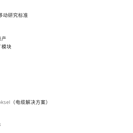
国移动研究标准
量产
LT模块
oksel（电缆解决方案）
济