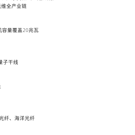
运维全产业链
机容量覆盖20兆瓦
量子干线
长
多芯光纤、海洋光纤