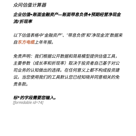
众问估值计算器
企业估值=账面金融资产—账面带息负债➕预期经营净现金
流/折现率
以下估值表格中“金融资产”、“带息负债”和“净现金流”数据来
自
东方电缆
上年年报。
免责声明：我们根据公开数据和简易模型提供估值工具，
主要参数（成长率和折现率）取决于投资者自己基于对公
司业务的认知做出的选择。在任何意义上都不构成投资建
议。当您使用我们的工具默认您已经知晓并同意相关的免
责条款。
标*的字段需要您输入。
[formidable id=74]