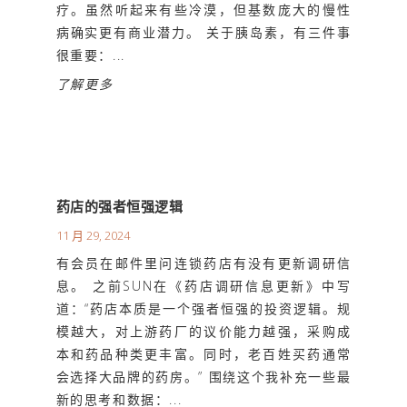
疗。虽然听起来有些冷漠，但基数庞大的慢性
病确实更有商业潜力。 关于胰岛素，有三件事
很重要：...
了解更多
药店的强者恒强逻辑
11 月 29, 2024
有会员在邮件里问连锁药店有没有更新调研信
息。 之前SUN在《药店调研信息更新》中写
道：“药店本质是一个强者恒强的投资逻辑。规
模越大，对上游药厂的议价能力越强，采购成
本和药品种类更丰富。同时，老百姓买药通常
会选择大品牌的药房。” 围绕这个我补充一些最
新的思考和数据：...