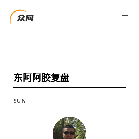
东阿阿胶复盘
SUN