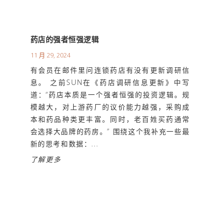
药店的强者恒强逻辑
11 月 29, 2024
有会员在邮件里问连锁药店有没有更新调研信
息。 之前SUN在《药店调研信息更新》中写
道：“药店本质是一个强者恒强的投资逻辑。规
模越大，对上游药厂的议价能力越强，采购成
本和药品种类更丰富。同时，老百姓买药通常
会选择大品牌的药房。” 围绕这个我补充一些最
新的思考和数据：...
了解更多