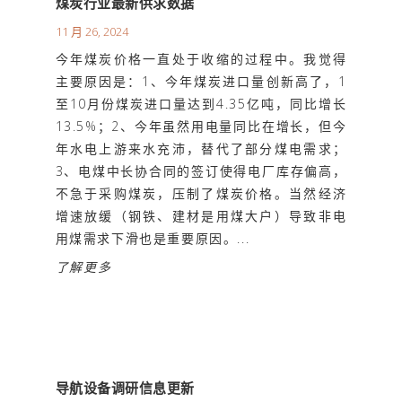
煤炭行业最新供求数据
11 月 26, 2024
今年煤炭价格一直处于收缩的过程中。我觉得
主要原因是：1、今年煤炭进口量创新高了，1
至10月份煤炭进口量达到4.35亿吨，同比增长
13.5%；2、今年虽然用电量同比在增长，但今
年水电上游来水充沛，替代了部分煤电需求；
3、电煤中长协合同的签订使得电厂库存偏高，
不急于采购煤炭，压制了煤炭价格。当然经济
增速放缓（钢铁、建材是用煤大户）导致非电
用煤需求下滑也是重要原因。...
了解更多
导航设备调研信息更新