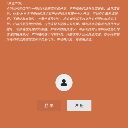
*免责声明：
本网站内容仅作为一般性行业研究信息分享，不构成任何证券投资建议、推荐或要
约。作者/发布方所提供的观点基于公开信息整理与个人分析，可能存在偏差或滞
后，不保证其准确性、完整性或及时性。投资者应基于自身独立判断作出投资决
策，并自行承担相应风险。过往表现不预示未来结果。请勿将本内容视为替代专业
财务、法律或税务建议的依据。如需具体投资建议，请咨询持牌证券期货经营机构
或注册投资顾问。本网站内容不得被转发、传播或用于任何商业用途，亦不得被视
为任何形式的招揽或诱导交易行为。市场有风险，投资需谨慎。

登 录
注 册