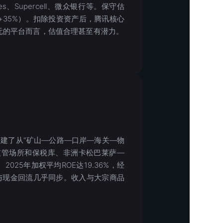
mes、Supercell、微众银行等。保守估
+35%）。扣除投资资产后，腾讯核心
6亿元的平台而言，估值合理甚至有潜力。
构建了从"矿山—公路—口岸—海关—物
监管场所和保税库、非洲卡松巴莱萨—
25年加权平均ROE达19.36%，经
认与现金回流几乎同步。收入与大宗商品