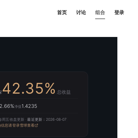
首页
讨论
组合
登录
42.35%
总收益
深
12.66%
1.4235
净值
 每周五收盘更新 ·
最近更新：2026-08-07
|
确信息请登录雪球查看