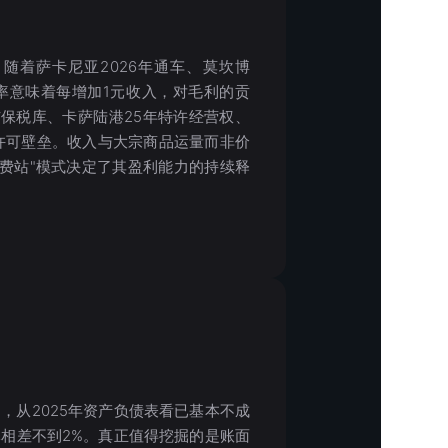
5亿，随着萨卡尼亚2026年通车、莫坎博
毛利率意味着每增加1元收入，对毛利的贡
与保税库、卡萨陆港25年特许经营权、
许可壁垒。收入与大宗商品运量而非价
费站"模式决定了其盈利能力的持续释
，从2025年资产负债表看已基本不成
元相差不到2%。真正值得挖掘的是账面