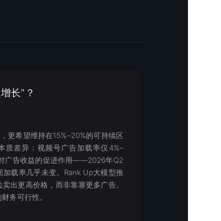
增长"？
更希望维持在15%–20%的可持续区
本质差异：视频号广告加载率仅4%–
广告收益的促进作用——2026年Q2
而加载率几乎未变。Rank Up大模型推
位卖出更高价格，而非靠塞更多广告。
的财务可行性。