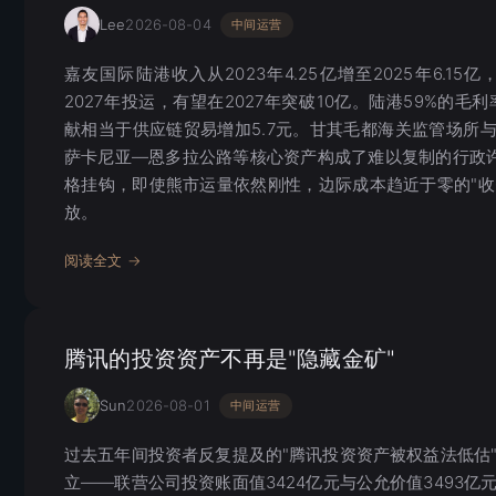
Lee
2026-08-04
中间运营
嘉友国际陆港收入从2023年4.25亿增至2025年6.1
2027年投运，有望在2027年突破10亿。陆港59%的
献相当于供应链贸易增加5.7元。甘其毛都海关监管场所
萨卡尼亚—恩多拉公路等核心资产构成了难以复制的行政
格挂钩，即使熊市运量依然刚性，边际成本趋近于零的"收
放。
阅读全文 →
腾讯的投资资产不再是"隐藏金矿"
Sun
2026-08-01
中间运营
过去五年间投资者反复提及的"腾讯投资资产被权益法低估"
立——联营公司投资账面值3424亿元与公允价值3493亿