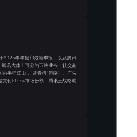
2025年年报和最新季报，以及腾讯
。腾讯大体上可分为五块业务：社交基
国内半壁江山，"常青树"策略）、广告
信支付59.7%市场份额，腾讯云战略调
。