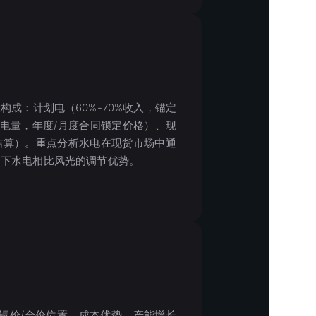
成：计划电（60%-70%收入，锚定
%电量，年度/月度合同锁定价格）、现
一结算）。重点分析水电在现货市场中通
制下水电相比风光的调节优势。
铜价/金价位置、成本优势、产能增长