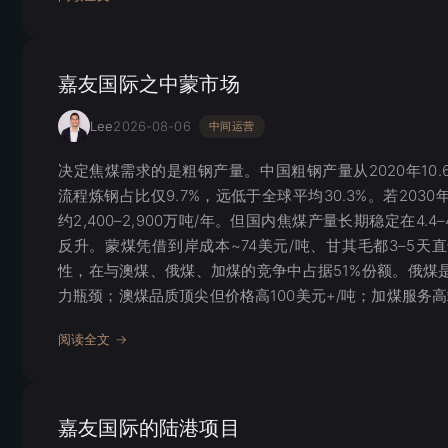
嘉友国际之中蒙市场
Lee
2026-08-06
中间运营
决定焦煤需求的是粗钢产量。中国粗钢产量从2020年10.6
流程炼钢占比仅9.7%，远低于全球平均30.3%。若203
约2,400–2,900万吨/年。但国内焦煤产量长期稳定在4.
反升。蒙煤凭借到岸成本~74美元/吨、甘其毛都3–5天直达
性，在与澳煤、俄煤、加煤的竞争中占据51%份额。俄煤
力瓶颈；澳煤品质顶尖但价格高100美元+/吨；加煤服务
阅读全文 →
嘉友国际的陆港项目