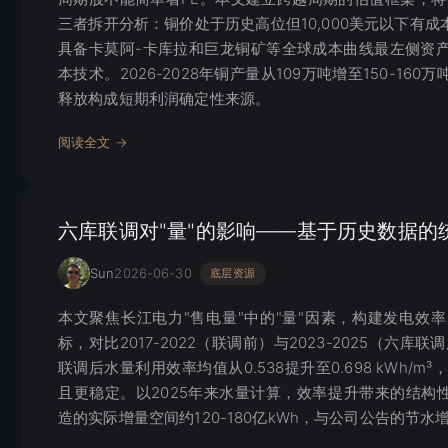
三者拆开分析：铜价处于历史高位但10,000美元以下有
具备卡莫阿-卡库拉和巨龙铜矿等全球成本曲线最左侧资
本技术。2026-2028年铜产量从109万吨增至150-160
释放构成短期利润确定性来源。
阅读全文 →
六库联调对"量"的影响——基于历史数据的
Sun
2026-06-30
底层资源
本文聚焦长江电力"售电量"中的"量"因素，构建发电效
标，对比2017-2022（联调前）与2023-2025（六
联调后水量利用效率均值从0.538提升至0.698 kWh/m³
且更稳定。以2025年来水量计算，效率提升带来的结构性
造的实际增量空间约120-180亿kWh，与公司公告的节水增发