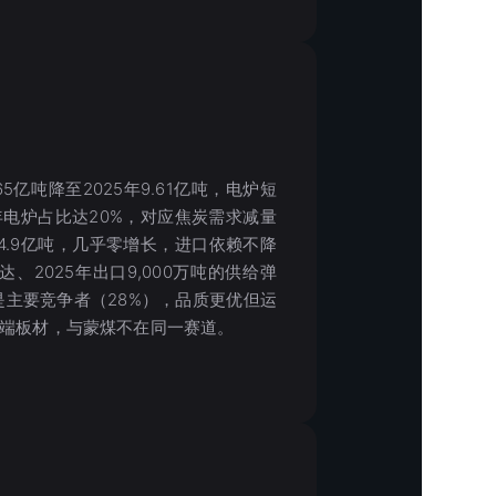
5亿吨降至2025年9.61亿吨，电炉短
0年电炉占比达20%，对应焦炭需求减量
4–4.9亿吨，几乎零增长，进口依赖不降
、2025年出口9,000万吨的供给弹
是主要竞争者（28%），品质更优但运
高端板材，与蒙煤不在同一赛道。