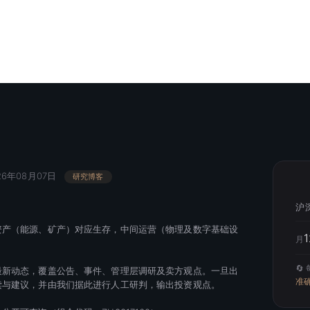
6年08月07日
研究博客
沪
资产（能源、矿产）对应生存，中间运营（物理及数字基础设
月
🔄
最新动态，覆盖公告、事件、管理层调研及卖方观点。一旦出
准
读与建议，并由我们据此进行人工研判，输出投资观点。