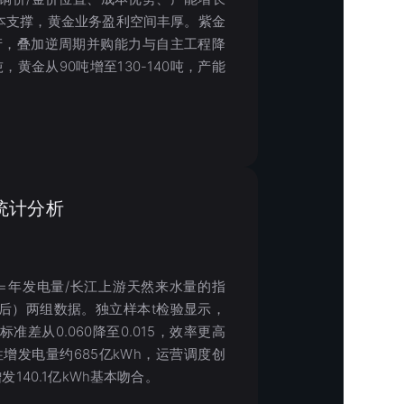
成本支撑，黄金业务盈利空间丰厚。紫金
产，叠加逆周期并购能力与自主工程降
万吨，黄金从90吨增至130-140吨，产能
统计分析
率=年发电量/长江上游天然来水量的指
库联调后）两组数据。独立样本t检验显示，
，标准差从0.060降至0.015，效率更高
增发电量约685亿kWh，运营调度创
140.1亿kWh基本吻合。