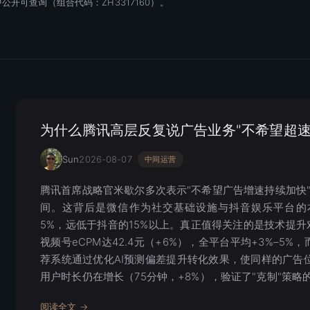
开可查询（组合代码：ZH3317160）。
为什么腾讯高层反复说广告业务"不希望超速
Sun
2026-08-07
中间运营
腾讯首席战略官米歇尔多次表示"不希望广告增速持续加快"，
间。这背后是微信作为社交基础设施与抖音娱乐平台的
5%，远低于抖音的15%以上。真正值得关注的是技术提升对
视频号eCPM达42.4元（+6%），全平台平均+3%–5%，
荐系统通过优化AI预测偏差提升转化效果，使同样的广告
用户时长仍在增长（75分钟，+8%），验证了"克制"策略
阅读全文 →