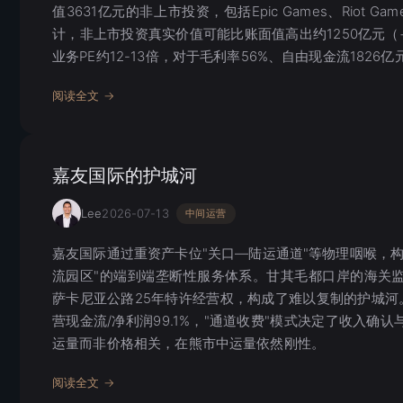
值3631亿元的非上市投资，包括Epic Games、Riot Ga
计，非上市投资真实价值可能比账面值高出约1250亿元（
业务PE约12-13倍，对于毛利率56%、自由现金流182
阅读全文 →
嘉友国际的护城河
Lee
2026-07-13
中间运营
嘉友国际通过重资产卡位"关口—陆运通道"等物理咽喉，
流园区"的端到端垄断性服务体系。甘其毛都口岸的海关
萨卡尼亚公路25年特许经营权，构成了难以复制的护城河。20
营现金流/净利润99.1%，"通道收费"模式决定了收入确
运量而非价格相关，在熊市中运量依然刚性。
阅读全文 →